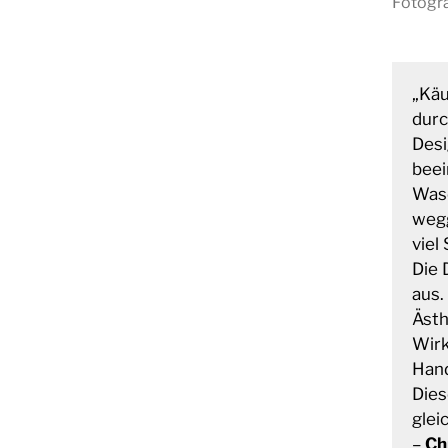
Fotogra
„Käu
durc
Desi
beei
Wasc
wegg
viel
Die 
aus.
Ästh
Wirk
Han
Dies
glei
–
Ch