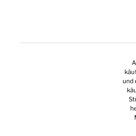
A
käu
und 
käu
St
he