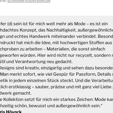
fie:
schindlerfotografen.de
fer (d) sein ist für mich weit mehr als Mode – es ist ein
hdachtes Konzept, das Nachhaltigkeit, außergewöhnlich
gn und echtes Handwerk miteinander verbindet. Beson
ndruckt hat mich die Idee, mit hochwertigen Stoffen aus
hproben zu arbeiten – Materialien, die sonst einfach
eworfen würden. Hier wird nicht nur recycelt, sondern 
 Stil und Verantwortung neu gedacht.
Designs sind kreativ, einzigartig und sehen dazu besonde
 Man merkt sofort, wie viel Gespür für Passform, Details
etik in jedem einzelnen Stück steckt. Und die Verarbeit
lich erstklassig – sauber, präzise und mit ganz viel Liebe
dwerk gemacht.
e Kollektion setzt für mich ein starkes Zeichen: Mode ka
chzeitig schön, bewusst und außergewöhnlich sein.“
ris Höynck